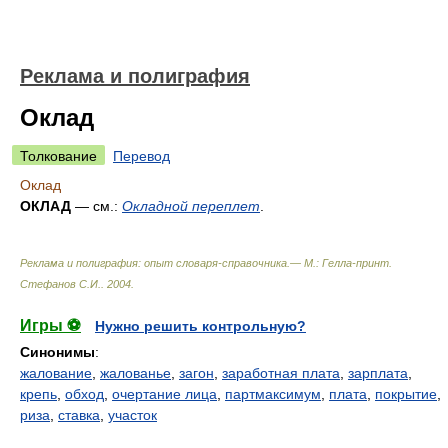
Реклама и полиграфия
Оклад
Толкование
Перевод
Оклад
ОКЛАД
— см.:
Окладной переплет
.
Реклама и полиграфия: опыт словаря-справочника.— М.: Гелла-принт
.
Стефанов С.И.
.
2004
.
Игры ⚽
Нужно решить контрольную?
Синонимы
:
жалование
,
жалованье
,
загон
,
заработная плата
,
зарплата
,
крепь
,
обход
,
очертание лица
,
партмаксимум
,
плата
,
покрытие
,
риза
,
ставка
,
участок